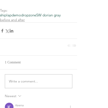
Tags:
shiplap
demo
dropzone
SW dorian gray
before and after
1 Comment
Write a comment...
Newest
Keena